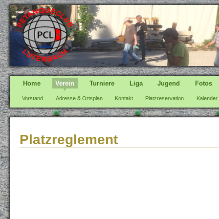
Home
Verein
Turniere
Liga
Jugend
Fotos
Vorstand
Adresse & Ortsplan
Kontakt
Platzreservation
Kalender
Platzreglement