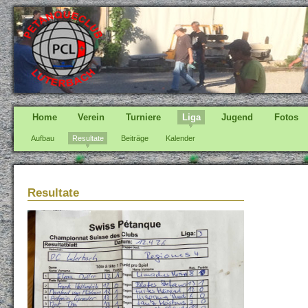
Home
Verein
Turniere
Liga
Jugend
Fotos
Aufbau
Resultate
Beiträge
Kalender
Resultate