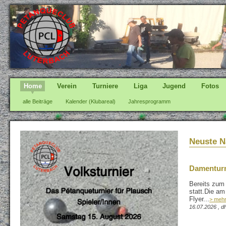
Home
Verein
Turniere
Liga
Jugend
Fotos
alle Beiträge
Kalender (Klubareal)
Jahresprogramm
Neuste N
Damenturn
Bereits zum 
statt.Die a
Flyer...
> meh
16.07.2026 , d