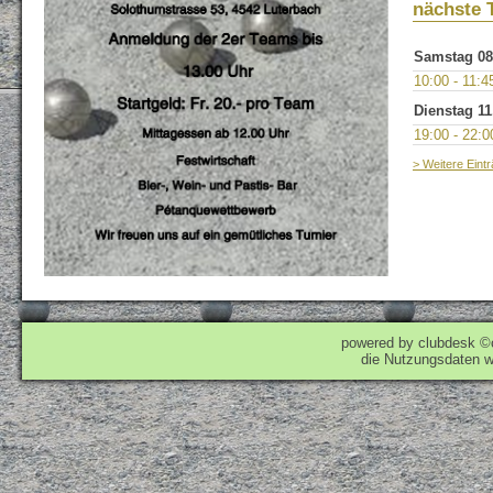
nächste 
Samstag 08
10:00 - 11:4
Dienstag 11
19:00 - 22:0
> Weitere Eint
powered by clubdesk ©
die Nutzungsdaten w