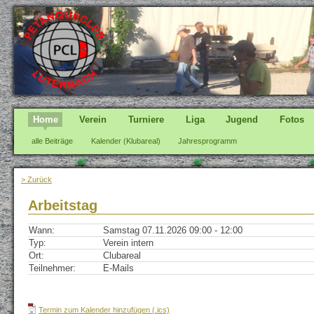
Home
Verein
Turniere
Liga
Jugend
Fotos
alle Beiträge
Kalender (Klubareal)
Jahresprogramm
> Zurück
Arbeitstag
Wann:
Samstag 07.11.2026 09:00 - 12:00
Typ:
Verein intern
Ort:
Clubareal
Teilnehmer:
E-Mails
Termin zum Kalender hinzufügen (.ics)